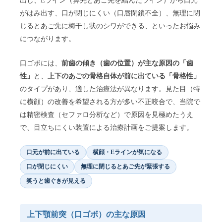
出し、Eライン（鼻先とあご先を結んだライン）から口元
がはみ出す、口が閉じにくい（口唇閉鎖不全）、無理に閉
じるとあご先に梅干し状のシワができる、といったお悩み
につながります。
口ゴボには、
前歯の傾き（歯の位置）が主な原因の「歯
性」
と、
上下のあごの骨格自体が前に出ている「骨格性」
のタイプがあり、適した治療法が異なります。見た目（特
に横顔）の改善を希望される方が多い不正咬合で、当院で
は精密検査（セファロ分析など）で原因を見極めたうえ
で、目立ちにくい装置による治療計画をご提案します。
口元が前に出ている
横顔・Eラインが気になる
口が閉じにくい
無理に閉じるとあご先が緊張する
笑うと歯ぐきが見える
上下顎前突（口ゴボ）の主な原因