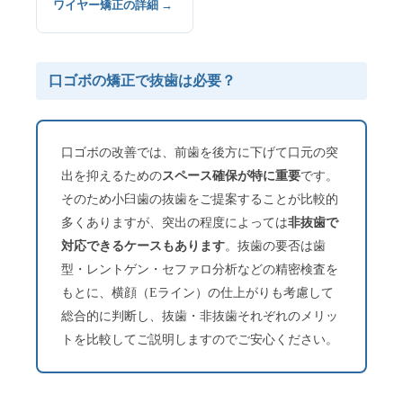
ワイヤー矯正の詳細 →
口ゴボの矯正で抜歯は必要？
口ゴボの改善では、前歯を後方に下げて口元の突
出を抑えるための
スペース確保が特に重要
です。
そのため小臼歯の抜歯をご提案することが比較的
多くありますが、突出の程度によっては
非抜歯で
対応できるケースもあります
。抜歯の要否は歯
型・レントゲン・セファロ分析などの精密検査を
もとに、横顔（Eライン）の仕上がりも考慮して
総合的に判断し、抜歯・非抜歯それぞれのメリッ
トを比較してご説明しますのでご安心ください。