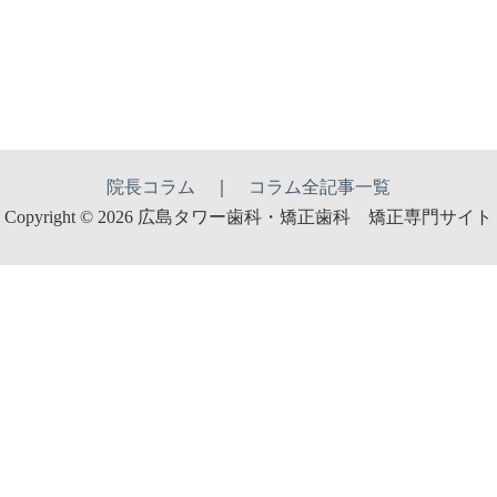
院長コラム
｜
コラム全記事一覧
Copyright © 2026 広島タワー歯科・矯正歯科 矯正専門サイト
広島タワー歯科・矯正歯科
〒732-0053 広島県広島市東区若草町11-2 グランアークテラス3F
TEL：
082-568-8300
診療時間：平日 9:30〜13:00／14:00〜18:30 土曜 9:30〜13:00／
14:00〜18:00
休診日：木曜・日曜・祝日