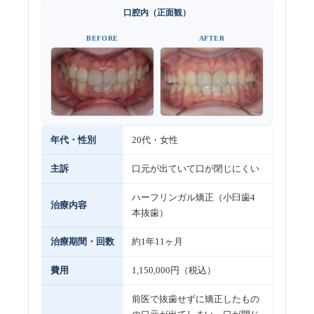
口腔内（正面観）
BEFORE
AFTER
年代・性別
20代・女性
主訴
口元が出ていて口が閉じにくい
ハーフリンガル矯正（小臼歯4
治療内容
本抜歯）
治療期間・回数
約1年11ヶ月
費用
1,150,000円（税込）
前医で抜歯せずに矯正したもの