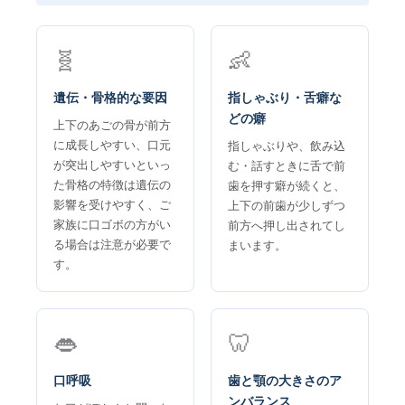
🧬
👶
遺伝・骨格的な要因
指しゃぶり・舌癖な
どの癖
上下のあごの骨が前方
に成長しやすい、口元
指しゃぶりや、飲み込
が突出しやすいといっ
む・話すときに舌で前
た骨格の特徴は遺伝の
歯を押す癖が続くと、
影響を受けやすく、ご
上下の前歯が少しずつ
家族に口ゴボの方がい
前方へ押し出されてし
る場合は注意が必要で
まいます。
す。
👄
🦷
口呼吸
歯と顎の大きさのア
ンバランス