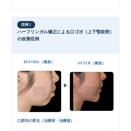
症例 2
ハーフリンガル矯正による口ゴボ（上下顎前突）
の改善症例
BEFORE（横顔）
AFTER（横顔）
▶
口腔内の変化（治療前・治療後）