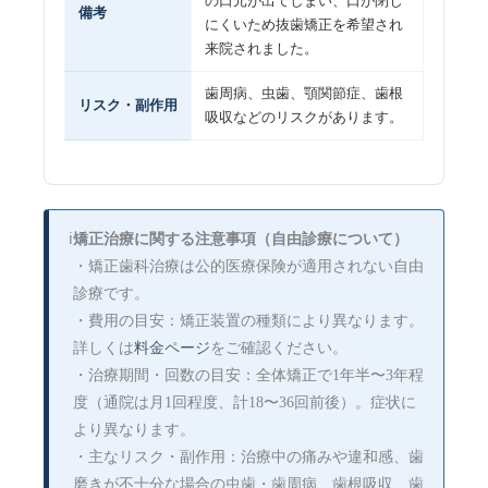
の口元が出てしまい、口が閉じ
備考
にくいため抜歯矯正を希望され
来院されました。
歯周病、虫歯、顎関節症、歯根
リスク・副作用
吸収などのリスクがあります。
ℹ️
矯正治療に関する注意事項（自由診療について）
・矯正歯科治療は公的医療保険が適用されない自由
診療です。
・費用の目安：矯正装置の種類により異なります。
詳しくは
料金ページ
をご確認ください。
・治療期間・回数の目安：全体矯正で1年半〜3年程
度（通院は月1回程度、計18〜36回前後）。症状に
より異なります。
・主なリスク・副作用：治療中の痛みや違和感、歯
磨きが不十分な場合の虫歯・歯周病、歯根吸収、歯