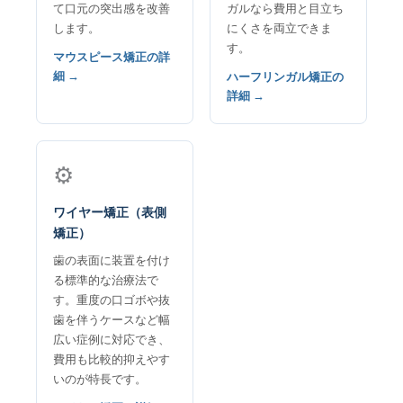
て口元の突出感を改善
ガルなら費用と目立ち
します。
にくさを両立できま
す。
マウスピース矯正の詳
細 →
ハーフリンガル矯正の
詳細 →
⚙️
ワイヤー矯正（表側
矯正）
歯の表面に装置を付け
る標準的な治療法で
す。重度の口ゴボや抜
歯を伴うケースなど幅
広い症例に対応でき、
費用も比較的抑えやす
いのが特長です。