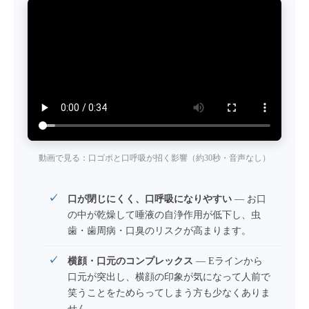
動画で見る：口ゴボと口呼吸が招く影響（約30秒・音声なし）
口が閉じにくく、口呼吸になりやすい
— お口
の中が乾燥して唾液の自浄作用が低下し、虫
歯・歯周病・口臭のリスクが高まります。
横顔・口元のコンプレックス
— Eラインから
口元が突出し、横顔の印象が気になって人前で
笑うことをためらってしまう方も少なくありま
せん。