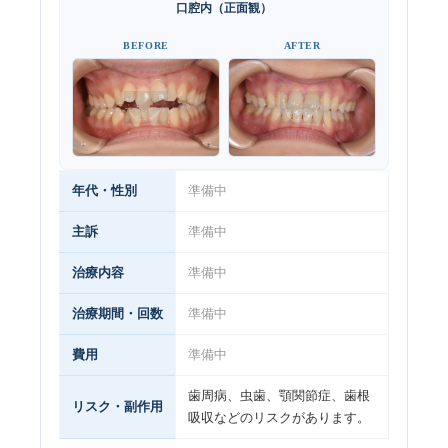
口腔内（正面観）
BEFORE
AFTER
年代・性別
準備中
主訴
準備中
治療内容
準備中
治療期間・回数
準備中
費用
準備中
歯周病、虫歯、顎関節症、歯根
リスク・副作用
吸収などのリスクがあります。