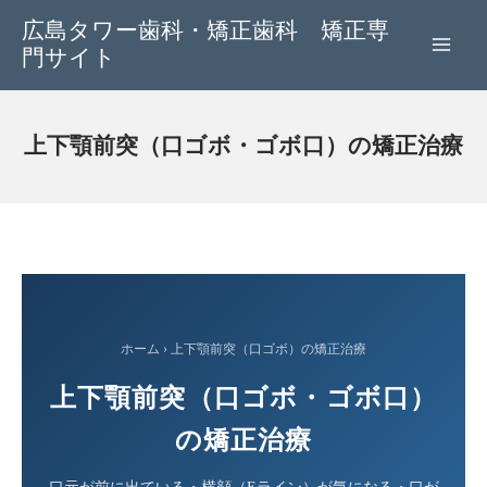
内
広島タワー歯科・矯正歯科 矯正専
容
門サイト
を
ス
キ
上下顎前突（口ゴボ・ゴボ口）の矯正治療
ッ
プ
ホーム › 上下顎前突（口ゴボ）の矯正治療
上下顎前突（口ゴボ・ゴボ口）
の矯正治療