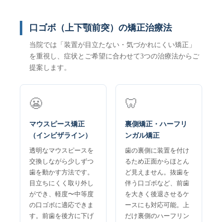
口ゴボ（上下顎前突）の矯正治療法
当院では「装置が目立たない・気づかれにくい矯正」
を重視し、症状とご希望に合わせて3つの治療法からご
提案します。
😬
🦷
マウスピース矯正
裏側矯正・ハーフリ
（インビザライン）
ンガル矯正
透明なマウスピースを
歯の裏側に装置を付け
交換しながら少しずつ
るため正面からほとん
歯を動かす方法です。
ど見えません。抜歯を
目立ちにくく取り外し
伴う口ゴボなど、前歯
ができ、軽度〜中等度
を大きく後退させるケ
の口ゴボに適応できま
ースにも対応可能。上
す。前歯を後方に下げ
だけ裏側のハーフリン