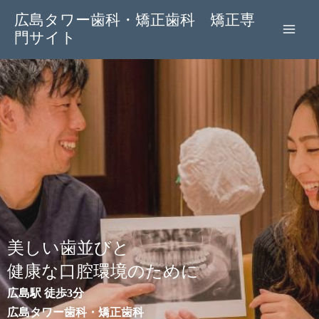
内
広島タワー歯科・矯正歯科 矯正専
容
門サイト
を
ス
キ
ッ
プ
美しい歯並びと
健康な口腔環境のために
広島駅 徒歩3分
広島タワー歯科・矯正歯科