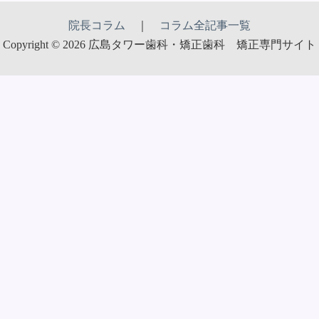
院長コラム
｜
コラム全記事一覧
Copyright © 2026 広島タワー歯科・矯正歯科 矯正専門サイト
広島タワー歯科・矯正歯科
〒732-0053 広島県広島市東区若草町11-2 グランアークテラス3F
TEL：
082-568-8300
診療時間：平日 9:30〜13:00／14:00〜18:30 土曜 9:30〜13:00／
14:00〜18:00
休診日：木曜・日曜・祝日
Googleマップで見る →