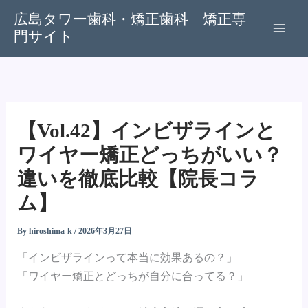
内
広島タワー歯科・矯正歯科 矯正専
容
門サイト
を
ス
キ
ッ
プ
【Vol.42】インビザラインと
ワイヤー矯正どっちがいい？
違いを徹底比較【院長コラ
ム】
By
hiroshima-k
/
2026年3月27日
「インビザラインって本当に効果あるの？」
「ワイヤー矯正とどっちが自分に合ってる？」