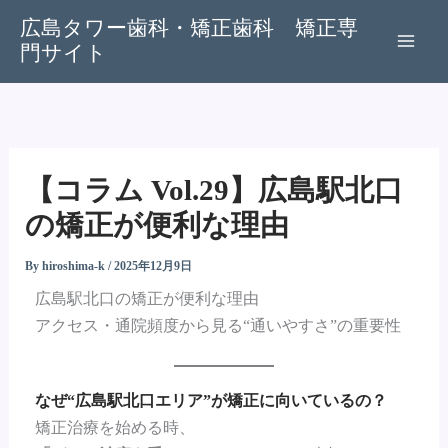
内
広島タワー歯科・矯正歯科 矯正専
容
門サイト
を
ス
キ
ッ
プ
【コラム Vol.29】広島駅北口
の矯正が便利な理由
By
hiroshima-k
/
2025年12月9日
広島駅北口の矯正が便利な理由
アクセス・通院頻度から見る“通いやすさ”の重要性
なぜ“広島駅北口エリア”が矯正に向いているの？
矯正治療を始める時、