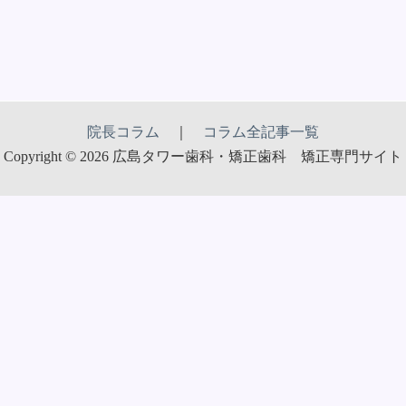
院長コラム
｜
コラム全記事一覧
Copyright © 2026 広島タワー歯科・矯正歯科 矯正専門サイト
広島タワー歯科・矯正歯科
〒732-0053 広島県広島市東区若草町11-2 グランアークテラス3F
TEL：
082-568-8300
診療時間：平日 9:30〜13:00／14:00〜18:30 土曜 9:30〜13:00／
14:00〜18:00
休診日：木曜・日曜・祝日
Googleマップで見る →